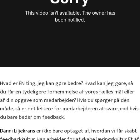
Hvad er EN ting, jeg kan gøre bedre? Hvad kan jeg gøre, så
du får en tydeligere fornemmelse af vores fælles mål eller
af din opgave som medarbejder? Hvis du spørger på den
måde, så er det lettere for medarbejderen at svare, end hvis
du bare beder om feedback.
Danni Liljekrans
er ikke bare optaget af, hvordan vi får skabt
feedbackkultur. Han arbejder for at skabe læringskultur. Et af